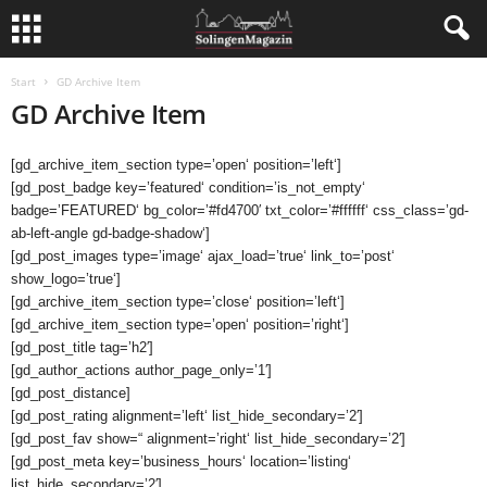
Start
GD Archive Item
GD Archive Item
[gd_archive_item_section type=’open‘ position=’left‘]
[gd_post_badge key=’featured‘ condition=’is_not_empty‘
badge=’FEATURED‘ bg_color=’#fd4700′ txt_color=’#ffffff‘ css_class=’gd-
ab-left-angle gd-badge-shadow‘]
[gd_post_images type=’image‘ ajax_load=’true‘ link_to=’post‘
show_logo=’true‘]
[gd_archive_item_section type=’close‘ position=’left‘]
[gd_archive_item_section type=’open‘ position=’right‘]
[gd_post_title tag=’h2′]
[gd_author_actions author_page_only=’1′]
[gd_post_distance]
[gd_post_rating alignment=’left‘ list_hide_secondary=’2′]
[gd_post_fav show=“ alignment=’right‘ list_hide_secondary=’2′]
[gd_post_meta key=’business_hours‘ location=’listing‘
list_hide_secondary=’2′]