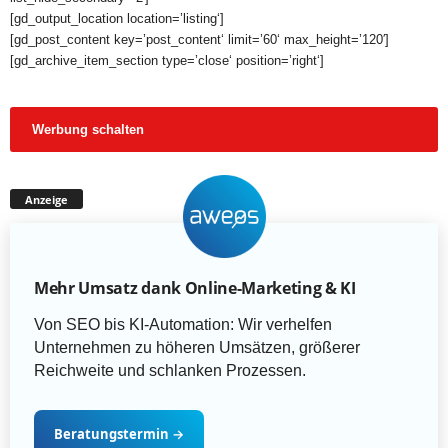
[gd_output_location location=’listing‘]
[gd_post_content key=’post_content‘ limit=’60‘ max_height=’120′]
[gd_archive_item_section type=’close‘ position=’right‘]
Werbung schalten
Anzeige
Mehr Umsatz dank Online-Marketing & KI
Von SEO bis KI-Automation: Wir verhelfen
Unternehmen zu höheren Umsätzen, größerer
Reichweite und schlanken Prozessen.
Beratungstermin
→