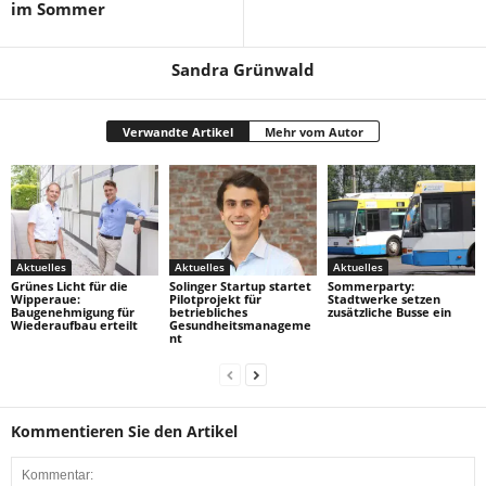
im Sommer
Sandra Grünwald
Verwandte Artikel
Mehr vom Autor
Aktuelles
Aktuelles
Aktuelles
Grünes Licht für die
Solinger Startup startet
Sommerparty:
Wipperaue:
Pilotprojekt für
Stadtwerke setzen
Baugenehmigung für
betriebliches
zusätzliche Busse ein
Wiederaufbau erteilt
Gesundheitsmanageme
nt
Kommentieren Sie den Artikel