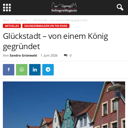
Start
Aktuelles
Glückstadt – von einem König gegründet
AKTUELLES
SOLINGENMAGAZIN ON THE ROAD
Glückstadt – von einem König
gegründet
Von
Sandra Grünwald
-
1. Juni 2026
0