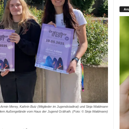
Anz
 Armin Merey, Kathrin Butz (Mitglieder im Jugendstadtrat) und Sinja Waldmann
f dem Außengelände vom Haus der Jugend Gräfrath. (Foto: © Sinja Waldmann)