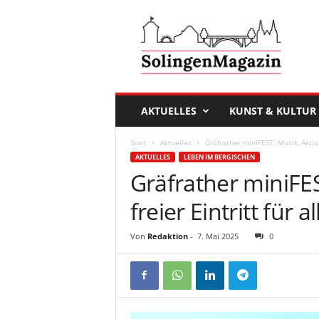
D
a
s
S
o
l
i
AKTUELLES
KUNST & KULTUR
n
g
Start
Aktuelles
Gräfrather miniFEST: Musik, Aktion
e
AKTUELLES
LEBEN IM BERGISCHEN
n
Gräfrather miniFE
M
a
freier Eintritt für al
g
a
Von
Redaktion
-
7. Mai 2025
0
z
i
n