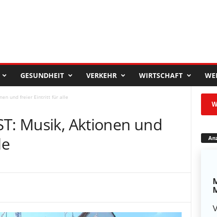
GESUNDHEIT
VERKEHR
WIRTSCHAFT
WE
en und freier Eintritt für alle
W
ST: Musik, Aktionen und
le
Anz
M
M
V