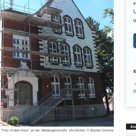
v
U
u
K
(
Anz
"Fritz-Gräbe-Haus" an der Nibelungenstraße. (Archivfoto: © Bastian Glumm)