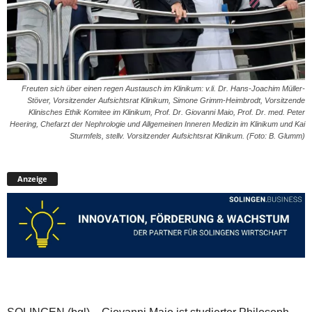
Freuten sich über einen regen Austausch im Klinikum: v.li. Dr. Hans-Joachim Müller-
Stöver, Vorsitzender Aufsichtsrat Klinikum, Simone Grimm-Heimbrodt, Vorsitzende
Klinisches Ethik Komitee im Klinikum, Prof. Dr. Giovanni Maio, Prof. Dr. med. Peter
Heering, Chefarzt der Nephrologie und Allgemeinen Inneren Medizin im Klinikum und Kai
Sturmfels, stellv. Vorsitzender Aufsichtsrat Klinikum. (Foto: B. Glumm)
Anzeige