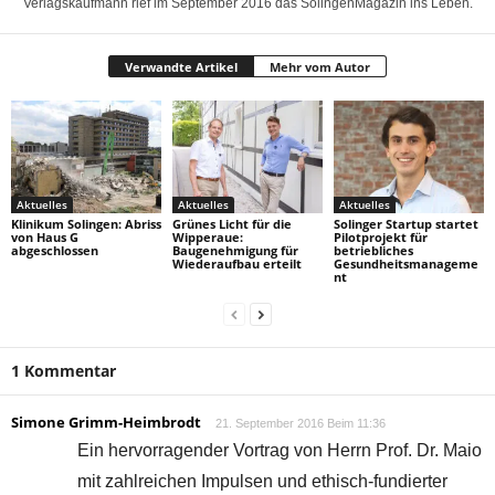
Verlagskaufmann rief im September 2016 das SolingenMagazin ins Leben.
Verwandte Artikel
Mehr vom Autor
Aktuelles
Aktuelles
Aktuelles
Klinikum Solingen: Abriss
Grünes Licht für die
Solinger Startup startet
von Haus G
Wipperaue:
Pilotprojekt für
abgeschlossen
Baugenehmigung für
betriebliches
Wiederaufbau erteilt
Gesundheitsmanageme
nt
1 Kommentar
Simone Grimm-Heimbrodt
21. September 2016 Beim 11:36
Ein hervorragender Vortrag von Herrn Prof. Dr. Maio
mit zahlreichen Impulsen und ethisch-fundierter