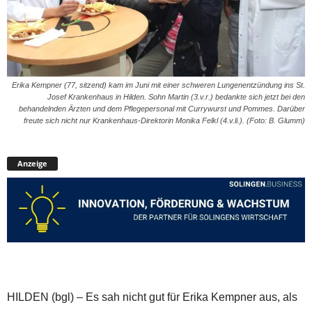
Erika Kempner (77, sitzend) kam im Juni mit einer schweren Lungenentzündung ins St.
Josef Krankenhaus in Hilden. Sohn Martin (3.v.r.) bedankte sich jetzt bei den
behandelnden Ärzten und dem Pflegepersonal mit Currywurst und Pommes. Darüber
freute sich nicht nur Krankenhaus-Direktorin Monika Felkl (4.v.li.). (Foto: B. Glumm)
Anzeige
HILDEN (bgl) – Es sah nicht gut für Erika Kempner aus, als