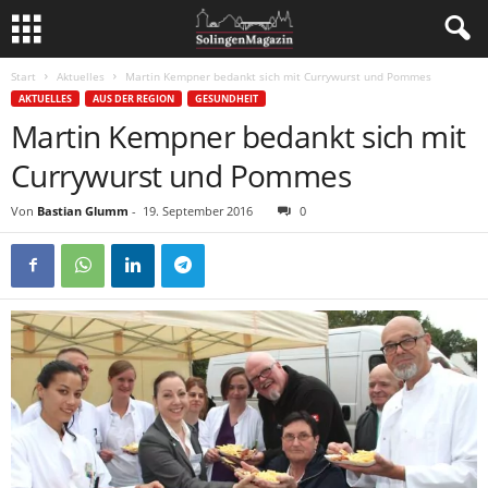
Start
Aktuelles
Martin Kempner bedankt sich mit Currywurst und Pommes
AKTUELLES
AUS DER REGION
GESUNDHEIT
Martin Kempner bedankt sich mit
Currywurst und Pommes
Von
Bastian Glumm
-
19. September 2016
0