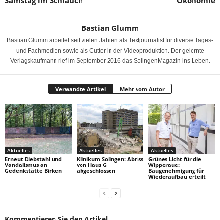
Samstag im Schlauch
Ökonomie
Bastian Glumm
Bastian Glumm arbeitet seit vielen Jahren als Textjournalist für diverse Tages-
und Fachmedien sowie als Cutter in der Videoproduktion. Der gelernte
Verlagskaufmann rief im September 2016 das SolingenMagazin ins Leben.
Verwandte Artikel
Mehr vom Autor
Aktuelles
Aktuelles
Aktuelles
Erneut Diebstahl und
Klinikum Solingen: Abriss
Grünes Licht für die
Vandalismus an
von Haus G
Wipperaue:
Gedenkstätte Birken
abgeschlossen
Baugenehmigung für
Wiederaufbau erteilt
Kommentieren Sie den Artikel