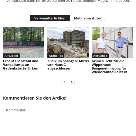
Verlagskaufmann rief im September 2016 das SolingenMagazin ins Leben.
Verwandte Artikel
Mehr vom Autor
Aktuelles
Aktuelles
Aktuelles
Erneut Diebstahl und
Klinikum Solingen: Abriss
Grünes Licht für die
Vandalismus an
von Haus G
Wipperaue:
Gedenkstätte Birken
abgeschlossen
Baugenehmigung für
Wiederaufbau erteilt
Kommentieren Sie den Artikel