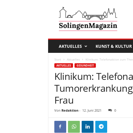
D
a
s
S
o
l
i
AKTUELLES
KUNST & KULTUR
n
g
Start
Aktuelles
Klinikum: Telefonaktion zum The
e
AKTUELLES
GESUNDHEIT
n
Klinikum: Telefo
M
a
Tumorerkrankunge
g
a
Frau
z
i
Von
Redaktion
-
12. Juni 2021
0
n