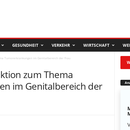
GESUNDHEIT
VERKEHR
WIRTSCHAFT
WE
ma Tumorerkrankungen im Genitalbereich der Frau
W
naktion zum Thema
n im Genitalbereich der
Anz
M
M
V