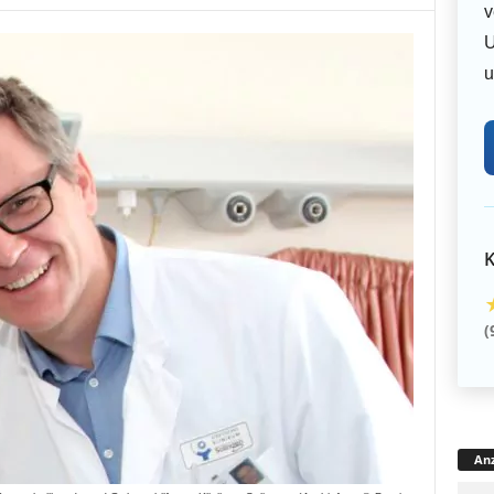
v
U
u
K
(
Anz