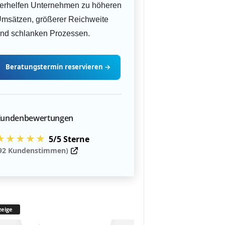
erhelfen Unternehmen zu höheren
msätzen, größerer Reichweite
nd schlanken Prozessen.
Beratungstermin
reservieren
→
undenbewertungen
★★★★★
5/5 Sterne
92 Kundenstimmen)
eige