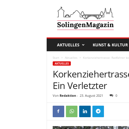
D
a
s
S
o
l
i
AKTUELLES
KUNST & KULTUR
n
g
Start
Aktuelles
Korkenziehertrasse: Radfahrer kol
e
AKTUELLES
n
Korkenziehertrasse
M
a
Ein Verletzter
g
a
Von
Redaktion
-
23. August 2021
0
z
i
n