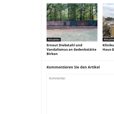
Aktuelles
Aktuell
Erneut Diebstahl und
Klinik
Vandalismus an Gedenkstätte
Haus G
Birken
Kommentieren Sie den Artikel