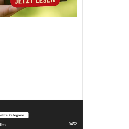
iebte Kategorie
9452
lles