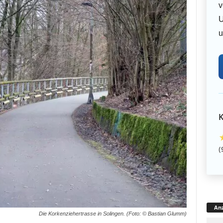
v
U
u
K
(
Anz
Die Korkenziehertrasse in Solingen. (Foto: © Bastian Glumm)