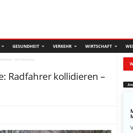
GESUNDHEIT
VERKEHR
WIRTSCHAFT
WE
lidieren – Ein Verletzter
W
: Radfahrer kollidieren –
Anz
M
M
V