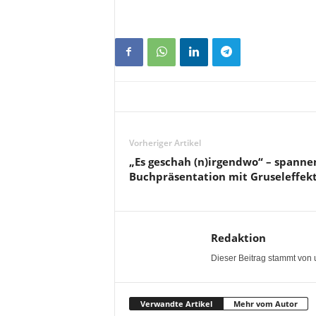
Vorheriger Artikel
„Es geschah (n)irgendwo“ – spann
Buchpräsentation mit Gruseleffek
Redaktion
Dieser Beitrag stammt von 
Verwandte Artikel
Mehr vom Autor