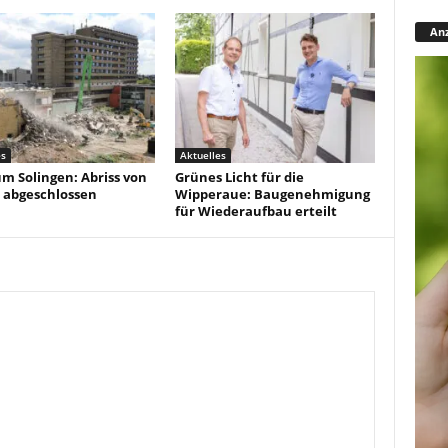
Anz
es
Aktuelles
um Solingen: Abriss von
Grünes Licht für die
 abgeschlossen
Wipperaue: Baugenehmigung
für Wiederaufbau erteilt