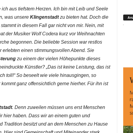
e ich aus tiefstem Herzen. Ich bin mit Leib und Seele
in, was unsere
Klingenstadt
zu bieten hat. Doch die
Anz
tammt in diesem Fall gar nicht von mir. Nein, mit
“ hat der Musiker Wolf Codera kurz vor Weihnachten
kirche begonnen. Die beliebte Session war restlos
r erlebten einen stimmungsvollen Abend. Sie
sterung
zu einem der vielen Höhepunkte dieses
eeindruckte Künstler? „Das ist keine Leistung, das ist
ch toll!“ So beseelt wie viele hinausgingen, so
 kommt ganz offensichtlich gerne hierher. Für ihn ist
stadt
. Denn zuweilen müssen uns erst Menschen
ir hier haben. Dass wir an einem guten und
und Tradition besitzt und an dem Menschen zu Hause
n. Hier sind Gemeinschaft und Miteinander stark.