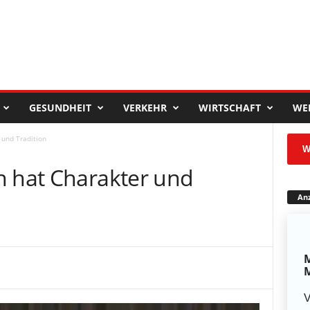
GESUNDHEIT
VERKEHR
WIRTSCHAFT
WE
 und Tradition
W
n hat Charakter und
Anz
M
M
V