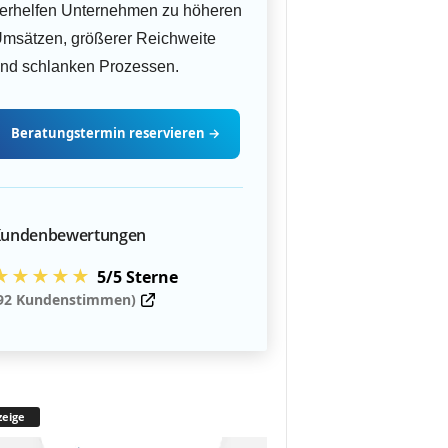
erhelfen Unternehmen zu höheren
msätzen, größerer Reichweite
nd schlanken Prozessen.
Beratungstermin
reservieren
→
undenbewertungen
★★★★★
5/5 Sterne
92 Kundenstimmen)
eige