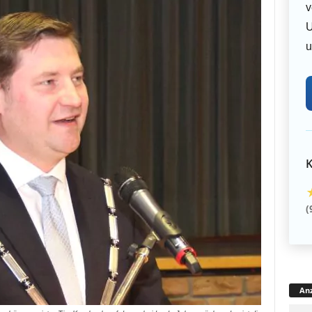
v
U
u
K
(
Anz