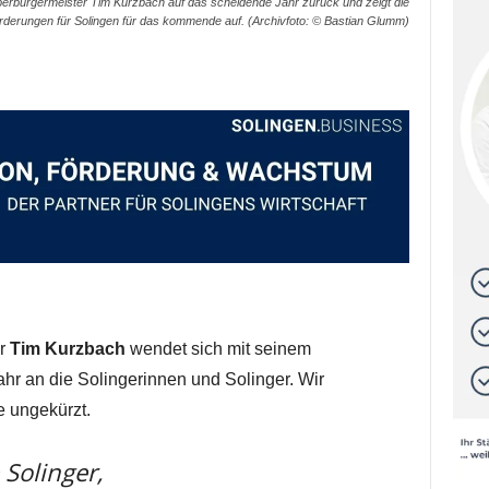
erbürgermeister Tim Kurzbach auf das scheidende Jahr zurück und zeigt die
derungen für Solingen für das kommende auf. (Archivfoto: © Bastian Glumm)
er
Tim Kurzbach
wendet sich mit seinem
hr an die Solingerinnen und Solinger. Wir
e ungekürzt.
 Solinger,