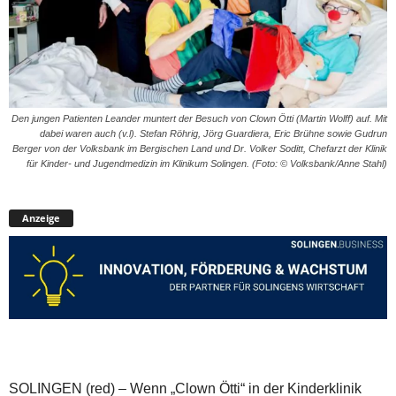
Den jungen Patienten Leander muntert der Besuch von Clown Ötti (Martin Wolff) auf. Mit
dabei waren auch (v.l). Stefan Röhrig, Jörg Guardiera, Eric Brühne sowie Gudrun
Berger von der Volksbank im Bergischen Land und Dr. Volker Soditt, Chefarzt der Klinik
für Kinder- und Jugendmedizin im Klinikum Solingen. (Foto: © Volksbank/Anne Stahl)
Anzeige
SOLINGEN (red) – Wenn „Clown Ötti“ in der Kinderklinik