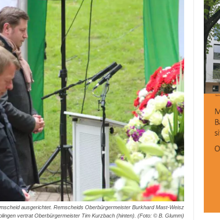
emscheid ausgerichtet. Remscheids Oberbürgermeister Burkhard Mast-Weisz
Solingen vertrat Oberbürgermeister Tim Kurzbach (hinten). (Foto: © B. Glumm)