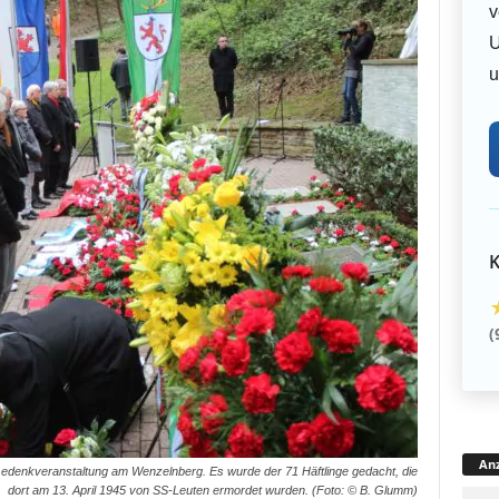
v
U
u
K
(
Anz
enkveranstaltung am Wenzelnberg. Es wurde der 71 Häftlinge gedacht, die
dort am 13. April 1945 von SS-Leuten ermordet wurden. (Foto: © B. Glumm)