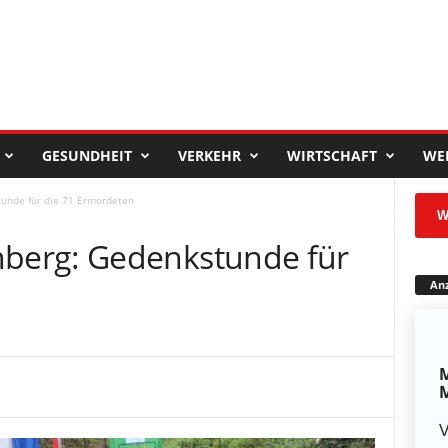
GESUNDHEIT
VERKEHR
WIRTSCHAFT
WE
nde für die 71 Ermordeten
W
berg: Gedenkstunde für
n
Anz
M
M
V