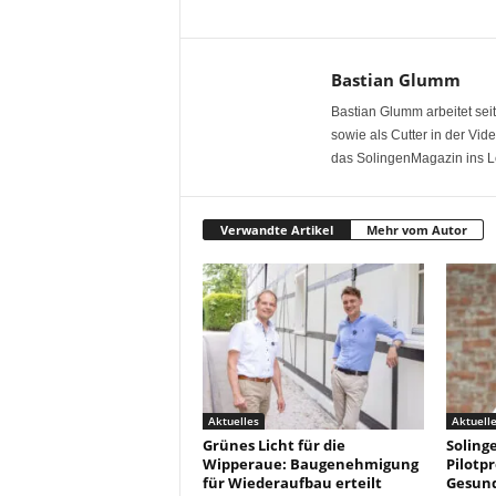
Bastian Glumm
Bastian Glumm arbeitet seit
sowie als Cutter in der Vi
das SolingenMagazin ins L
Verwandte Artikel
Mehr vom Autor
Aktuelles
Aktuell
Grünes Licht für die
Solinge
Wipperaue: Baugenehmigung
Pilotpr
für Wiederaufbau erteilt
Gesun