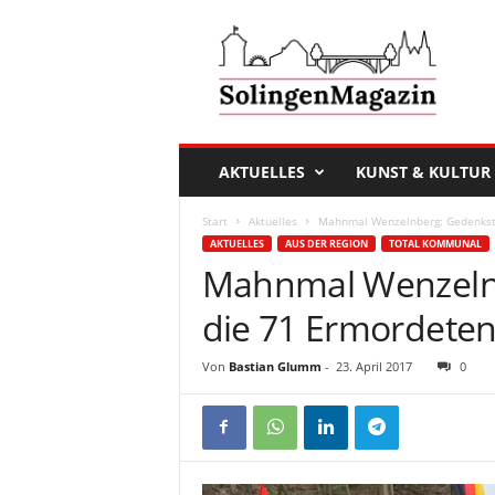
D
a
s
S
o
l
i
AKTUELLES
KUNST & KULTUR
n
g
Start
Aktuelles
Mahnmal Wenzelnberg: Gedenkstu
e
AKTUELLES
AUS DER REGION
TOTAL KOMMUNAL
n
Mahnmal Wenzeln
M
a
die 71 Ermordete
g
a
Von
Bastian Glumm
-
23. April 2017
0
z
i
n