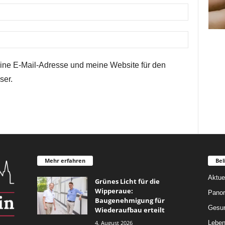
ne E-Mail-Adresse und meine Website für den
ser.
Mehr erfahren
Bel
Aktue
Grünes Licht für die
Wipperaue:
Pano
Baugenehmigung für
Gesun
Wiederaufbau erteilt
4. August 2026
Leben