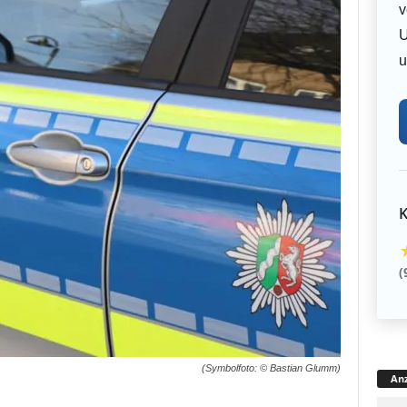
v
U
u
K
(
(Symbolfoto: © Bastian Glumm)
Anz