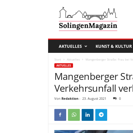
D
a
s
S
o
l
i
AKTUELLES
KUNST & KULTUR
n
g
Start
Aktuelles
Mangenberger Straße: Frau bei Ve
e
AKTUELLES
n
Mangenberger Stra
M
a
Verkehrsunfall verl
g
a
Von
Redaktion
-
23. August 2021
0
z
i
n