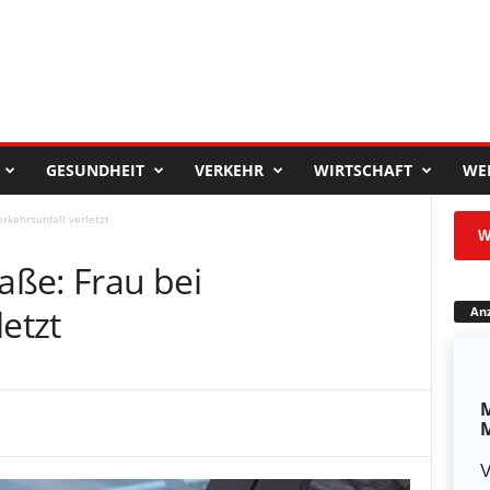
GESUNDHEIT
VERKEHR
WIRTSCHAFT
WE
rkehrsunfall verletzt
W
ße: Frau bei
etzt
Anz
M
M
V