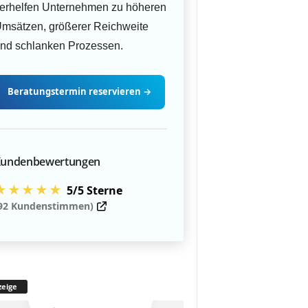
erhelfen Unternehmen zu höheren
msätzen, größerer Reichweite
nd schlanken Prozessen.
Beratungstermin
reservieren
→
undenbewertungen
★★★★★
5/5 Sterne
92 Kundenstimmen)
eige