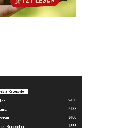
iebte Kategorie
9450
lles
2138
rama
1408
dheit
1355
 im Bergischen