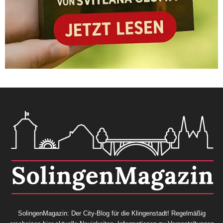
SolingenMagazin: Der City-Blog für die Klingenstadt! Regelmäßig