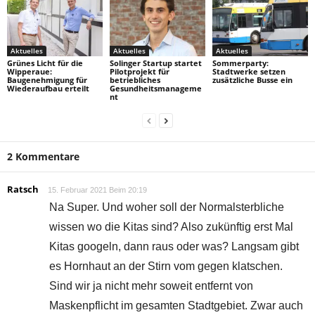
Aktuelles
Aktuelles
Aktuelles
Grünes Licht für die
Solinger Startup startet
Sommerparty:
Wipperaue:
Pilotprojekt für
Stadtwerke setzen
Baugenehmigung für
betriebliches
zusätzliche Busse ein
Wiederaufbau erteilt
Gesundheitsmanageme
nt
2 Kommentare
Ratsch
15. Februar 2021 Beim 20:19
Na Super. Und woher soll der Normalsterbliche
wissen wo die Kitas sind? Also zukünftig erst Mal
Kitas googeln, dann raus oder was? Langsam gibt
es Hornhaut an der Stirn vom gegen klatschen.
Sind wir ja nicht mehr soweit entfernt von
Maskenpflicht im gesamten Stadtgebiet. Zwar auch