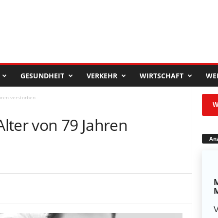
GESUNDHEIT
VERKEHR
WIRTSCHAFT
WE
hren verstorben
W
lter von 79 Jahren
Anz
M
M
V