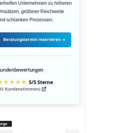
erhelfen Unternehmen zu höheren
msätzen, größerer Reichweite
nd schlanken Prozessen.
Beratungstermin
reservieren
→
undenbewertungen
★★★★★
5/5 Sterne
92 Kundenstimmen)
eige