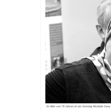
Im Alter von 79 Jahren ist am Sonntag Mevlüde Genç v