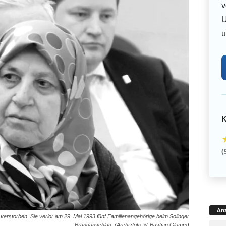
v
U
u
K
(
Anz
erstorben. Sie verlor am 29. Mai 1993 fünf Familienangehörige beim Solinger
Brandanschlag. (Archivfoto: © Bastian Glumm)