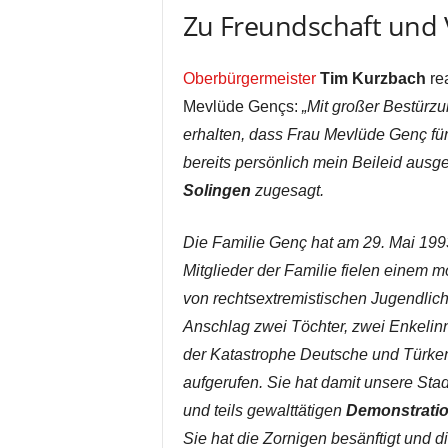
Zu Freundschaft und
Oberbürgermeister
Tim Kurzbach
re
Mevlüde Gençs:
„Mit großer Bestürzu
erhalten, dass Frau Mevlüde Genç für 
bereits persönlich mein Beileid aus
Solingen
zugesagt.
Die Familie Genç hat am 29. Mai 1993 
Mitglieder der Familie fielen einem 
von rechtsextremistischen Jugendlic
Anschlag zwei Töchter, zwei Enkelinne
der Katastrophe Deutsche und Türke
aufgerufen. Sie hat damit unsere Sta
und teils gewalttätigen
Demonstrati
Sie hat die Zornigen besänftigt und di