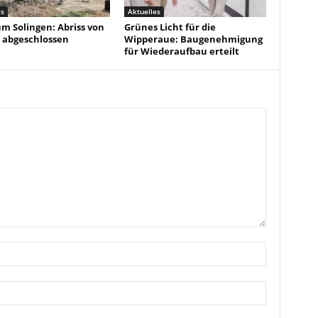
es
Aktuelles
um Solingen: Abriss von
Grünes Licht für die
 abgeschlossen
Wipperaue: Baugenehmigung
für Wiederaufbau erteilt