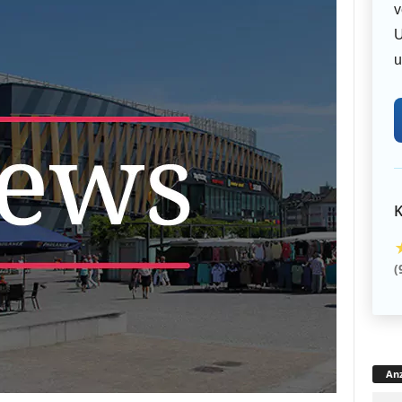
v
U
u
K
(
Anz