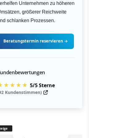
erhelfen Unternehmen zu höheren
msätzen, größerer Reichweite
nd schlanken Prozessen.
Beratungstermin
reservieren
→
undenbewertungen
★★★★★
5/5 Sterne
92 Kundenstimmen)
eige