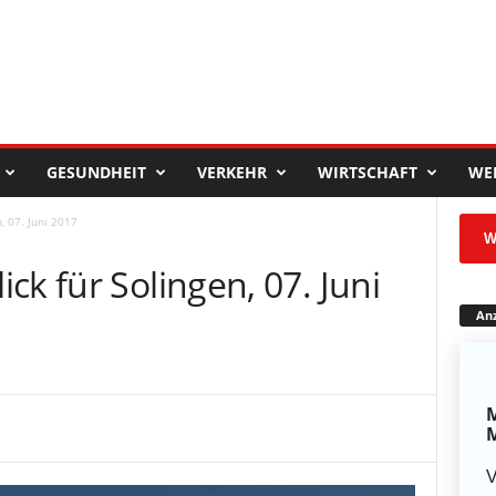
GESUNDHEIT
VERKEHR
WIRTSCHAFT
WE
, 07. Juni 2017
W
ck für Solingen, 07. Juni
Anz
M
M
V