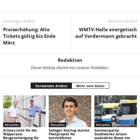
Vorheriger Artikel
Nächster Artikel
Preiserhöhung: Alte
WMTV-Halle energetisch
Tickets gültig bis Ende
auf Vordermann gebracht
März
Redaktion
Dieser Beitrag stammt von unserer Redaktion.
Verwandte Artikel
Mehr vom Autor
Aktuelles
Aktuelles
Aktuelles
Grünes Licht für die
Solinger Startup startet
Sommerparty:
Wipperaue:
Pilotprojekt für
Stadtwerke setzen
Baugenehmigung für
betriebliches
zusätzliche Busse ein