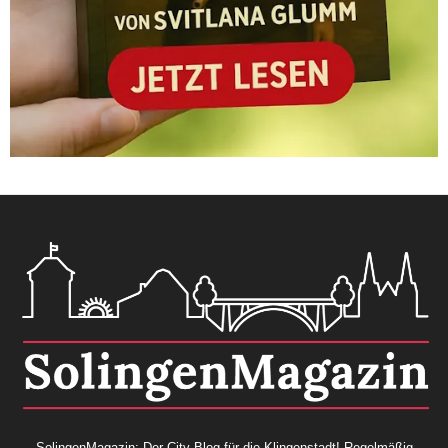
SolingenMagazin: Der City-Blog für die Klingenstadt! Regelmäßig