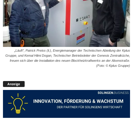
„Läuft“, Patrick Preiss (li.), Energiemanager der Technischen Abteilung der Kplus
Gruppe, und Kemal Hilmi Dogan, Technischer Betriebsleiter der Genesis Zentralküche,
freuen sich über die Installation des neuen Blockheizkraftwerks an der Alsenstraße.
(Foto: © Kplus Gruppe)
Anzeige