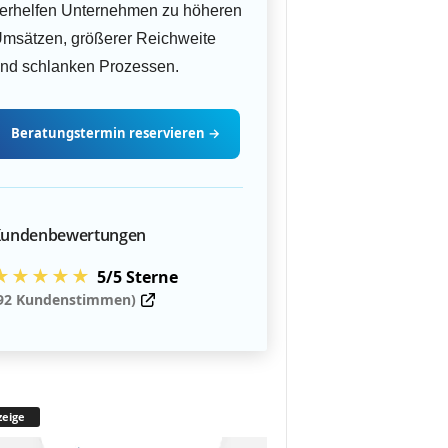
erhelfen Unternehmen zu höheren
msätzen, größerer Reichweite
nd schlanken Prozessen.
Beratungstermin
reservieren
→
undenbewertungen
★★★★★
5/5 Sterne
92 Kundenstimmen)
eige