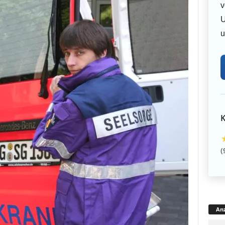
v
U
u
K
(
Anz