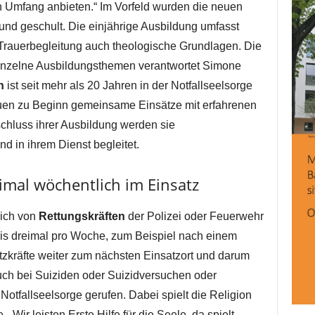
 Umfang anbieten.“ Im Vorfeld wurden die neuen
und geschult. Die einjährige Ausbildung umfasst
rauerbegleitung auch theologische Grundlagen. Die
einzelne Ausbildungsthemen verantwortet Simone
n
ist seit mehr als 20 Jahren in der Notfallseelsorge
en zu Beginn gemeinsame Einsätze mit erfahrenen
chluss ihrer Ausbildung werden sie
und in ihrem Dienst begleitet.
imal wöchentlich im Einsatz
lich von
Rettungskräften
der Polizei oder Feuerwehr
bis dreimal pro Woche, zum Beispiel nach einem
tzkräfte weiter zum nächsten Einsatzort und darum
ch bei Suiziden oder Suizidversuchen oder
Notfallseelsorge gerufen. Dabei spielt die Religion
„Wir leisten Erste Hilfe für die Seele, da spielt