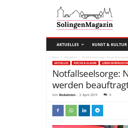
D
a
s
S
o
l
i
AKTUELLES
KUNST & KULTUR
n
g
Start
Aktuelles
Notfallseelsorge: Neue Ehrenamt
e
AKTUELLES
KIRCHE & GLAUBE
LEBEN IM BERGISCH
n
Notfallseelsorge:
M
a
werden beauftrag
g
a
Von
Redaktion
-
3. April 2019
0
z
i
n