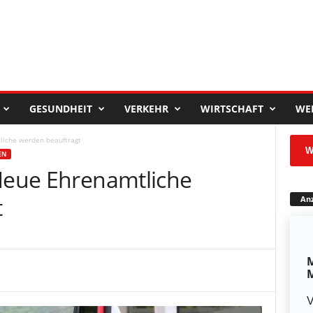
GESUNDHEIT
VERKEHR
WIRTSCHAFT
WE
liche werden beauftragt
W
EN
 Neue Ehrenamtliche
t
Anz
M
M
V