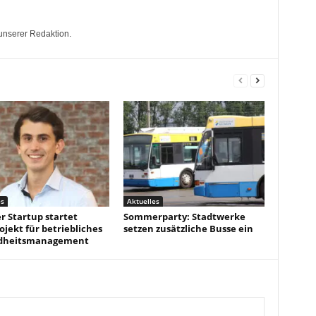
unserer Redaktion.
es
Aktuelles
r Startup startet
Sommerparty: Stadtwerke
ojekt für betriebliches
setzen zusätzliche Busse ein
dheitsmanagement