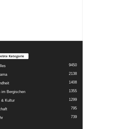
iebte Kategorie
9450
lles
2138
rama
1408
dheit
1355
 im Bergischen
1299
 & Kultur
795
chaft
739
hr