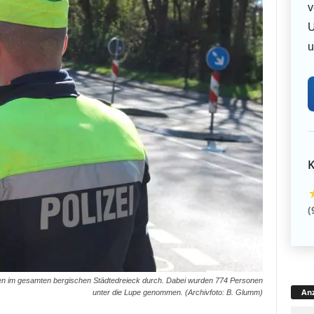
v
U
u
K
(
len im gesamten bergischen Städtedreieck durch. Dabei wurden 774 Personen
Anz
unter die Lupe genommen. (Archivfoto: B. Glumm)