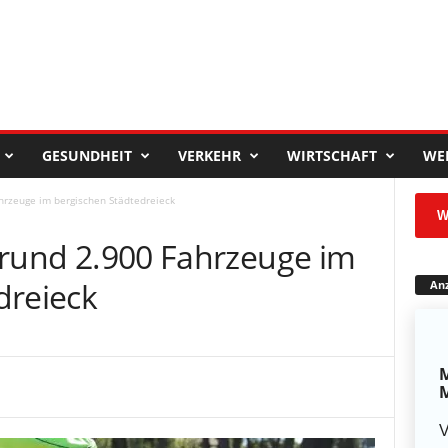
GESUNDHEIT
VERKEHR
WIRTSCHAFT
WE
ahrzeuge im bergischen Städtedreieck
W
rt rund 2.900 Fahrzeuge im
dreieck
Anz
M
M
V