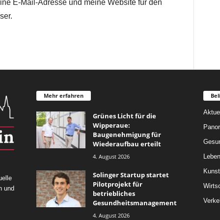
ne E-Mail-Adresse und meine Website für den
ser.
Mehr erfahren
Bel
Aktue
Grünes Licht für die
Wipperaue:
Pano
Baugenehmigung für
Gesun
Wiederaufbau erteilt
4. August 2026
Leben
Kunst
Solinger Startup startet
elle
Pilotprojekt für
Wirts
n und
betriebliches
Verke
Gesundheitsmanagement
4. August 2026