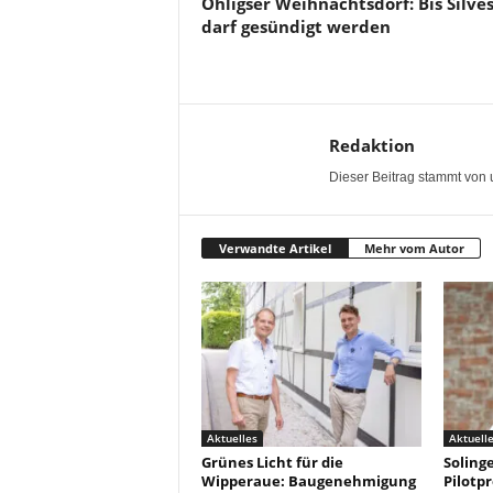
Ohligser Weihnachtsdorf: Bis Silve
darf gesündigt werden
Redaktion
Dieser Beitrag stammt von 
Verwandte Artikel
Mehr vom Autor
Aktuelles
Aktuell
Grünes Licht für die
Solinge
Wipperaue: Baugenehmigung
Pilotpr