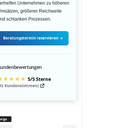
erhelfen Unternehmen zu höheren
msätzen, größerer Reichweite
nd schlanken Prozessen.
Beratungstermin
reservieren
→
undenbewertungen
★★★★★
5/5 Sterne
92 Kundenstimmen)
eige