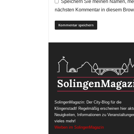
Speichern Sie meinen Namen, mei
nächsten Kommentar in diesem Brow
SolingenMagazin: Der City-Blog für die
Klingenstadt! Regelmäßig erscheinen hier aktu
Neuigkeiten, Informationen zu Veranstaltunge
vieles mehr!
Werben im SolingenMagazin