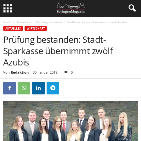
Start
Aktuelles
Prüfung bestanden: Stadt-Sparkasse übernimmt zwölf Azubis
AKTUELLES
WIRTSCHAFT
Prüfung bestanden: Stadt-
Sparkasse übernimmt zwölf
Azubis
Von
Redaktion
-
30. Januar 2019
0