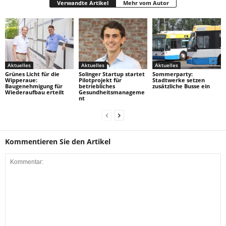
Verwandte Artikel
Mehr vom Autor
Aktuelles
Aktuelles
Aktuelles
Grünes Licht für die
Solinger Startup startet
Sommerparty:
Wipperaue:
Pilotprojekt für
Stadtwerke setzen
Baugenehmigung für
betriebliches
zusätzliche Busse ein
Wiederaufbau erteilt
Gesundheitsmanageme
nt
Kommentieren Sie den Artikel