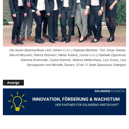
Die neuen Bankkaufleute sind: (hinten v.l.n.r.) Raphael Bienholz, Tom Jonas Kaluba,
Marcel Meyrahn, Patrick Brünnert, Niklas Kubicki, (vorne v.l.n.r) Nathalie Eigenbrod,
Katerina Koskeridis, Carina Künkels, Melissa Wellershaus, Lice Grass, Lisa
Sprungmann und Michelle Zamaro. (Foto: © Stadt-Sparkasse Solingen)
Anzeige