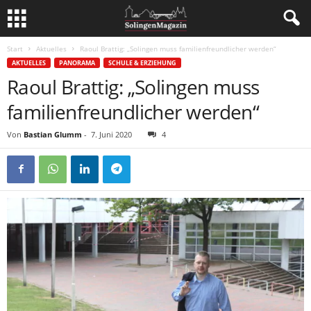
Start
Aktuelles
Raoul Brattig: „Solingen muss familienfreundlicher werden“
AKTUELLES
PANORAMA
SCHULE & ERZIEHUNG
Raoul Brattig: „Solingen muss
familienfreundlicher werden“
Von
Bastian Glumm
-
7. Juni 2020
4