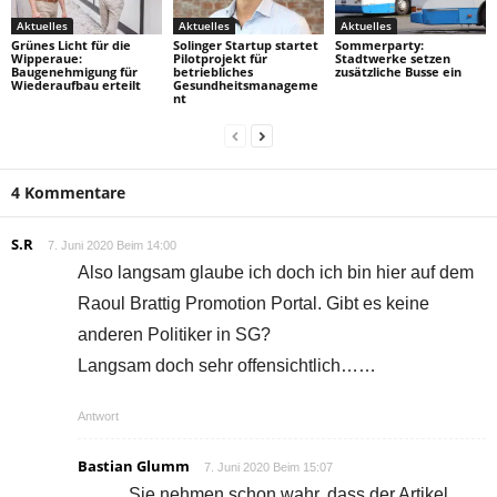
Aktuelles
Aktuelles
Aktuelles
Grünes Licht für die
Solinger Startup startet
Sommerparty:
Wipperaue:
Pilotprojekt für
Stadtwerke setzen
Baugenehmigung für
betriebliches
zusätzliche Busse ein
Wiederaufbau erteilt
Gesundheitsmanageme
nt
4 Kommentare
S.R
7. Juni 2020 Beim 14:00
Also langsam glaube ich doch ich bin hier auf dem
Raoul Brattig Promotion Portal. Gibt es keine
anderen Politiker in SG?
Langsam doch sehr offensichtlich……
Antwort
Bastian Glumm
7. Juni 2020 Beim 15:07
Sie nehmen schon wahr, dass der Artikel