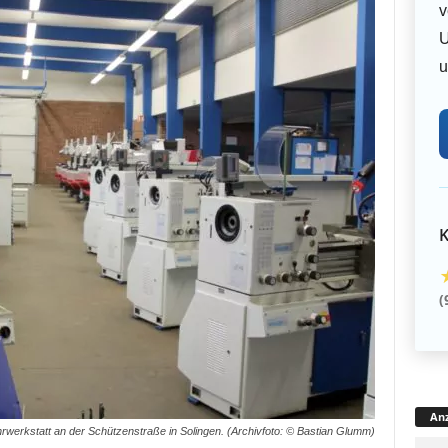
v
U
u
K
(
Anz
rwerkstatt an der Schützenstraße in Solingen. (Archivfoto: © Bastian Glumm)