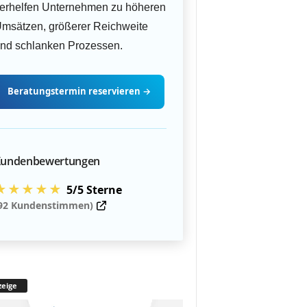
erhelfen Unternehmen zu höheren
msätzen, größerer Reichweite
nd schlanken Prozessen.
Beratungstermin
reservieren
→
undenbewertungen
★★★★★
5/5 Sterne
92 Kundenstimmen)
eige