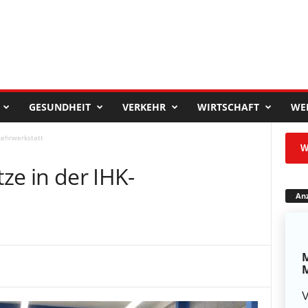
GESUNDHEIT
VERKEHR
WIRTSCHAFT
WE
-Lehrwerkstatt
W
tze in der IHK-
Anz
M
M
V