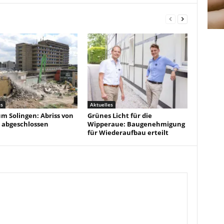
es
Aktuelles
um Solingen: Abriss von
Grünes Licht für die
 abgeschlossen
Wipperaue: Baugenehmigung
für Wiederaufbau erteilt