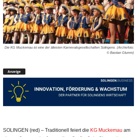
Die KG Muckemau ist eine der ältesten Karnevalsgesellschaften Solingens. (Archivfoto:
© Bastian Glumm)
Anzeige
SOLINGEN (red) – Traditionell feiert die
KG Muckemau
am