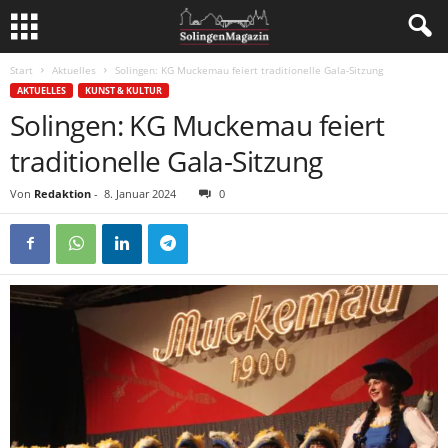
Start
Aktuelles
Solingen: KG Muckemau feiert traditionelle Gala-Sitzung
AKTUELLES
KUNST & KULTUR
Solingen: KG Muckemau feiert
traditionelle Gala-Sitzung
Von
Redaktion
-
8. Januar 2024
0