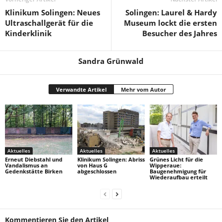
Klinikum Solingen: Neues
Solingen: Laurel & Hardy
Ultraschallgerät für die
Museum lockt die ersten
Kinderklinik
Besucher des Jahres
Sandra Grünwald
Verwandte Artikel
Mehr vom Autor
Aktuelles
Aktuelles
Aktuelles
Erneut Diebstahl und
Klinikum Solingen: Abriss
Grünes Licht für die
Vandalismus an
von Haus G
Wipperaue:
Gedenkstätte Birken
abgeschlossen
Baugenehmigung für
Wiederaufbau erteilt
Kommentieren Sie den Artikel