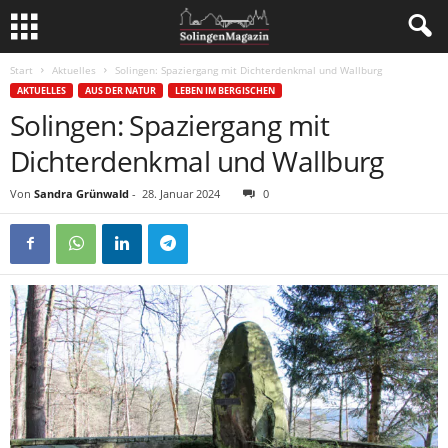
Start
Aktuelles
Solingen: Spaziergang mit Dichterdenkmal und Wallburg
AKTUELLES
AUS DER NATUR
LEBEN IM BERGISCHEN
Solingen: Spaziergang mit
Dichterdenkmal und Wallburg
Von
Sandra Grünwald
-
28. Januar 2024
0