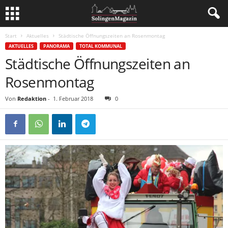
Start
Aktuelles
Städtische Öffnungszeiten an Rosenmontag
AKTUELLES
PANORAMA
TOTAL KOMMUNAL
Städtische Öffnungszeiten an
Rosenmontag
Von
Redaktion
-
1. Februar 2018
0