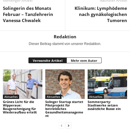
Vorheriger Artikel
Nächster Artikel
Solingerin des Monats
Klinikum: Lymphödeme
Februar – Tanzlehrerin
nach gynäkologischen
Vanessa Chwalek
Tumoren
Redaktion
Dieser Beitrag stammt von unserer Redaktion.
Verwandte Artikel
Mehr vom Autor
Aktuelles
Aktuelles
Aktuelles
Grünes Licht für die
Solinger Startup startet
Sommerparty:
Wipperaue:
Pilotprojekt für
Stadtwerke setzen
Baugenehmigung für
betriebliches
zusätzliche Busse ein
Wiederaufbau erteilt
Gesundheitsmanageme
nt