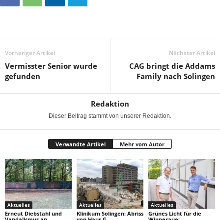
Vorheriger Artikel
Nächster Artikel
Vermisster Senior wurde
CAG bringt die Addams
gefunden
Family nach Solingen
Redaktion
Dieser Beitrag stammt von unserer Redaktion.
Verwandte Artikel
Mehr vom Autor
Aktuelles
Aktuelles
Aktuelles
Erneut Diebstahl und
Klinikum Solingen: Abriss
Grünes Licht für die
Vandalismus an
von Haus G
Wipperaue: