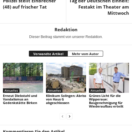
Polizei stellt Einbrecher
Tag der Deutschen Einheit:
(48) auf frischer Tat
Festakt im Theater am
Mittwoch
Redaktion
Dieser Beitrag stammt von unserer Redaktion.
Verwandte Artikel
Mehr vom Autor
Aktuelles
Aktuelles
Aktuelles
Erneut Diebstahl und
Klinikum Solingen: Abriss
Grünes Licht für die
Vandalismus an
von Haus G
Wipperaue:
Gedenkstätte Birken
abgeschlossen
Baugenehmigung für
Wiederaufbau erteilt
Kommentieren Sie den Artikel