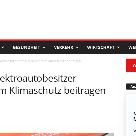
GESUNDHEIT
VERKEHR
WIRTSCHAFT
WE
utobesitzer profitieren und zum Klimaschutz beitragen
W
ektroautobesitzer
um Klimaschutz beitragen
Anz
M
M
V