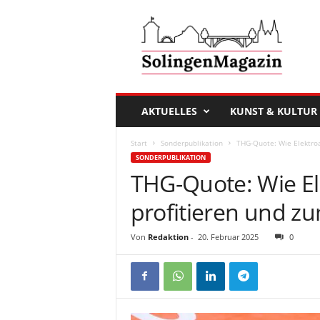
D
a
s
S
o
l
i
AKTUELLES
KUNST & KULTUR
n
g
Start
Sonderpublikation
THG-Quote: Wie Elektroa
e
SONDERPUBLIKATION
n
THG-Quote: Wie El
M
a
profitieren und z
g
a
Von
Redaktion
-
20. Februar 2025
0
z
i
n