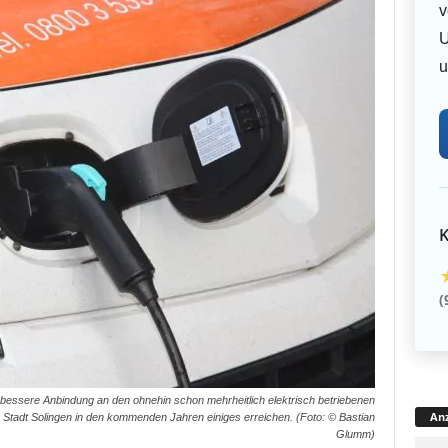
v
U
u
K
(
bessere Anbindung an den ohnehin schon mehrheitlich elektrisch betriebenen
Anz
e Stadt Solingen in den kommenden Jahren einiges erreichen. (Foto: © Bastian
Glumm)