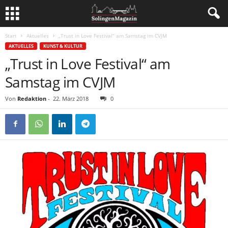
Start
Aktuelles
„Trust in Love Festival“ am Samstag im CVJM
AKTUELLES
KUNST & KULTUR
„Trust in Love Festival“ am
Samstag im CVJM
Von
Redaktion
-
22. März 2018
0