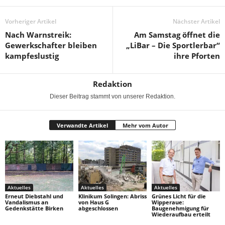
Vorheriger Artikel
Nächster Artikel
Nach Warnstreik:
Am Samstag öffnet die
Gewerkschafter bleiben
„LiBar – Die Sportlerbar“
kampfeslustig
ihre Pforten
Redaktion
Dieser Beitrag stammt von unserer Redaktion.
Verwandte Artikel
Mehr vom Autor
Aktuelles
Aktuelles
Aktuelles
Erneut Diebstahl und
Klinikum Solingen: Abriss
Grünes Licht für die
Vandalismus an
von Haus G
Wipperaue:
Gedenkstätte Birken
abgeschlossen
Baugenehmigung für
Wiederaufbau erteilt