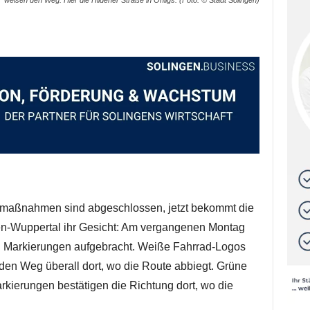
weisen den Weg. Hier die Hildener Straße in Ohligs. (Foto: © Stadt Solingen)
maßnahmen sind abgeschlossen, jetzt bekommt die
n-Wuppertal ihr Gesicht: Am vergangenen Montag
 Markierungen aufgebracht. Weiße Fahrrad-Logos
den Weg überall dort, wo die Route abbiegt. Grüne
rkierungen bestätigen die Richtung dort, wo die