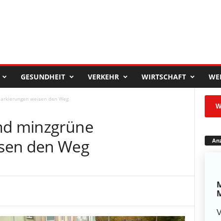
GESUNDHEIT
VERKEHR
WIRTSCHAFT
WE
Markierungen weisen den Weg
W
und minzgrüne
sen den Weg
Anz
M
M
V