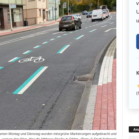
v
U
u
K
(
Anz
genen Montag und Dienstag wurden minzgrüne Markierungen aufgebracht und