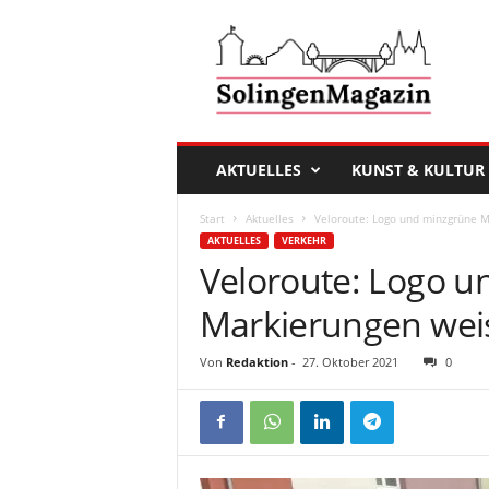
D
a
s
S
o
l
i
AKTUELLES
KUNST & KULTUR
n
g
Start
Aktuelles
Veloroute: Logo und minzgrüne 
e
AKTUELLES
VERKEHR
n
Veloroute: Logo 
M
a
Markierungen wei
g
a
Von
Redaktion
-
27. Oktober 2021
0
z
i
n