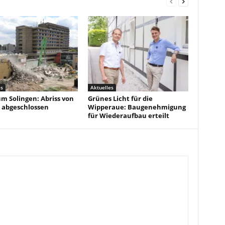
es
Aktuelles
um Solingen: Abriss von
Grünes Licht für die
 abgeschlossen
Wipperaue: Baugenehmigung
für Wiederaufbau erteilt