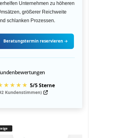
erhelfen Unternehmen zu höheren
msätzen, größerer Reichweite
nd schlanken Prozessen.
Beratungstermin
reservieren
→
undenbewertungen
★★★★★
5/5 Sterne
92 Kundenstimmen)
eige