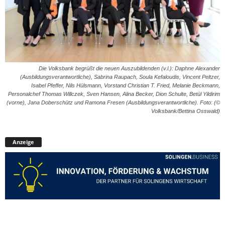
Die Volksbank begrüßt die neuen Auszubildenden (v.l.): Daphne Alexander
(Ausbildungsverantwortliche), Sabrina Raupach, Soula Kefaloudis, Vincent Peltzer,
Isabel Pfeffer, Nils Hülsmann, Vorstand Christian T. Fried, Melanie Beckmann,
Personalchef Thomas Willczek, Sven Hansen, Alina Becker, Dion Schulte, Betül Yildirim
(vorne), Jana Doberschütz und Ramona Fresen (Ausbildungsverantwortliche). Foto: (©
Volksbank/Bettina Osswald)
Anzeige