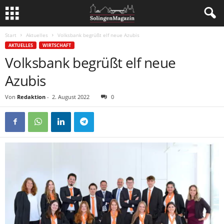
Start
Aktuelles
Volksbank begrüßt elf neue Azubis
AKTUELLES
WIRTSCHAFT
Volksbank begrüßt elf neue
Azubis
Von
Redaktion
-
2. August 2022
0