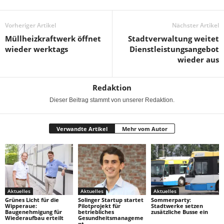
Vorheriger Artikel
Nächster Artikel
Müllheizkraftwerk öffnet
Stadtverwaltung weitet
wieder werktags
Dienstleistungsangebot
wieder aus
Redaktion
Dieser Beitrag stammt von unserer Redaktion.
Verwandte Artikel
Mehr vom Autor
Aktuelles
Aktuelles
Aktuelles
Grünes Licht für die
Solinger Startup startet
Sommerparty:
Wipperaue:
Pilotprojekt für
Stadtwerke setzen
Baugenehmigung für
betriebliches
zusätzliche Busse ein
Wiederaufbau erteilt
Gesundheitsmanageme
nt