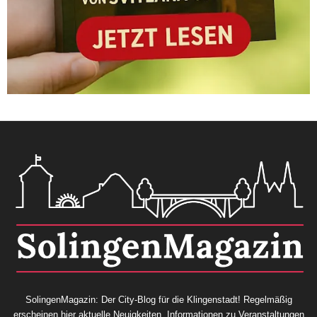
SolingenMagazin: Der City-Blog für die Klingenstadt! Regelmäßig
erscheinen hier aktuelle Neuigkeiten, Informationen zu Veranstaltungen