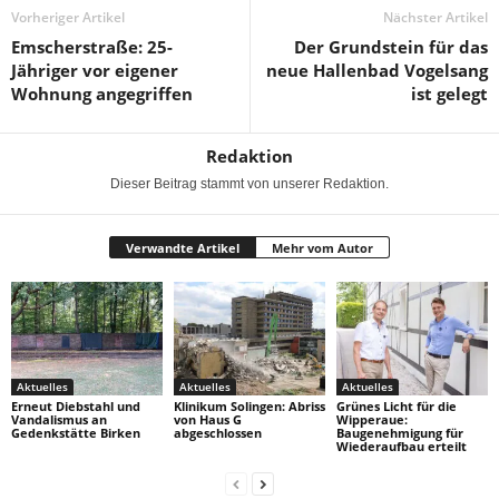
Vorheriger Artikel
Nächster Artikel
Emscherstraße: 25-
Der Grundstein für das
Jähriger vor eigener
neue Hallenbad Vogelsang
Wohnung angegriffen
ist gelegt
Redaktion
Dieser Beitrag stammt von unserer Redaktion.
Verwandte Artikel
Mehr vom Autor
Aktuelles
Aktuelles
Aktuelles
Erneut Diebstahl und
Klinikum Solingen: Abriss
Grünes Licht für die
Vandalismus an
von Haus G
Wipperaue:
Gedenkstätte Birken
abgeschlossen
Baugenehmigung für
Wiederaufbau erteilt