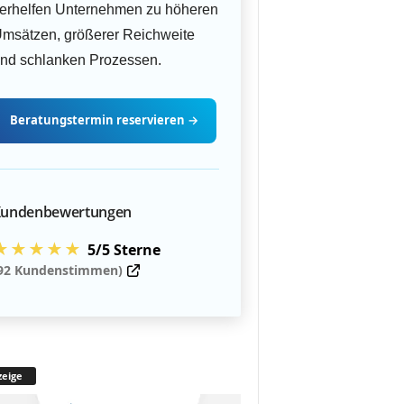
erhelfen Unternehmen zu höheren
msätzen, größerer Reichweite
nd schlanken Prozessen.
Beratungstermin
reservieren
→
undenbewertungen
★★★★★
5/5 Sterne
92 Kundenstimmen)
eige