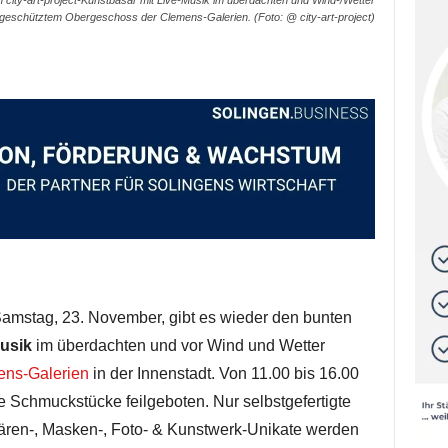
ity-art-project-Kunstbasar mit Live-Musik im überdachten und Wind-/Wetter
geschütztem Obergeschoss der Clemens-Galerien. (Foto: @ city-art-project)
stag, 23. November, gibt es wieder den bunten
usik
im überdachten und vor Wind und Wetter
ns-Galerien
in der Innenstadt. Von 11.00 bis 16.00
Schmuckstücke feilgeboten. Nur selbstgefertigte
bären-, Masken-, Foto- & Kunstwerk-Unikate werden