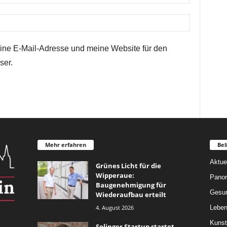
ne E-Mail-Adresse und meine Website für den
ser.
Mehr erfahren
Bel
Aktue
Grünes Licht für die
Wipperaue:
Pano
Baugenehmigung für
Gesun
Wiederaufbau erteilt
4. August 2026
Leben
Kunst
Solinger Startup startet