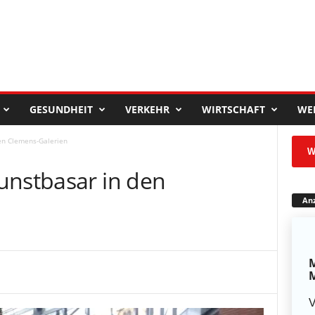
GESUNDHEIT
VERKEHR
WIRTSCHAFT
WE
en Clemens-Galerien
W
unstbasar in den
Anz
M
M
V