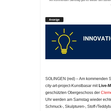
Am kommenden Samstag gibt es wieder den bunten c
Anzeige
SOLINGEN (red) – Am kommenden Sam
city-art-project-Kunstbasar mit
Live-M
geschützten Obergeschoss der
Cleme
Uhr werden am Samstag wieder echte 
Schmuck-, Skulpturen-, Stoff-/Teddy