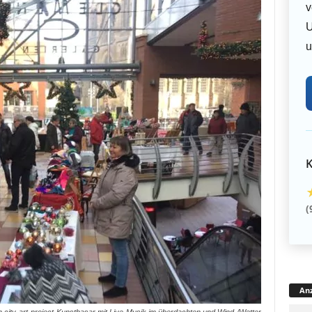
v
U
u
K
(
Anz