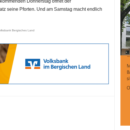
m kommenden Donnerstag öffnet der
tz seine Pforten. Und am Samstag macht endlich
olksbank Bergisches Land