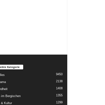
iebte Kategorie
9450
lles
2138
rama
1408
dheit
1355
 im Bergischen
1299
 & Kultur