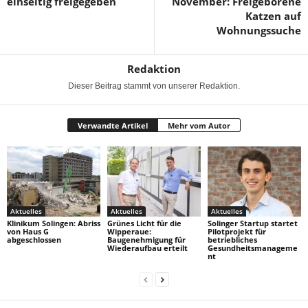
einseitig freigegeben
November: Freigeborene
Katzen auf
Wohnungssuche
Redaktion
Dieser Beitrag stammt von unserer Redaktion.
Verwandte Artikel
Mehr vom Autor
Aktuelles
Aktuelles
Aktuelles
Klinikum Solingen: Abriss
Grünes Licht für die
Solinger Startup startet
von Haus G
Wipperaue:
Pilotprojekt für
abgeschlossen
Baugenehmigung für
betriebliches
Wiederaufbau erteilt
Gesundheitsmanageme
nt