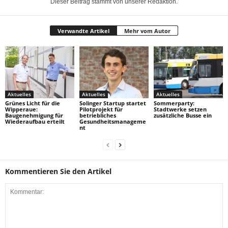
Dieser Beitrag stammt von unserer Redaktion.
Verwandte Artikel
Mehr vom Autor
Aktuelles
Aktuelles
Aktuelles
Grünes Licht für die
Solinger Startup startet
Sommerparty:
Wipperaue:
Pilotprojekt für
Stadtwerke setzen
Baugenehmigung für
betriebliches
zusätzliche Busse ein
Wiederaufbau erteilt
Gesundheitsmanageme
nt
Kommentieren Sie den Artikel