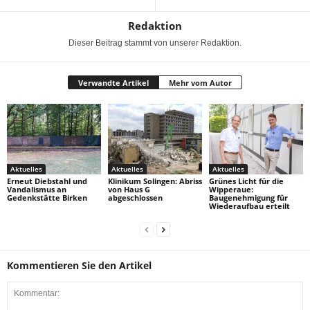
Redaktion
Dieser Beitrag stammt von unserer Redaktion.
Verwandte Artikel
Mehr vom Autor
Aktuelles
Aktuelles
Aktuelles
Erneut Diebstahl und
Klinikum Solingen: Abriss
Grünes Licht für die
Vandalismus an
von Haus G
Wipperaue:
Gedenkstätte Birken
abgeschlossen
Baugenehmigung für
Wiederaufbau erteilt
Kommentieren Sie den Artikel