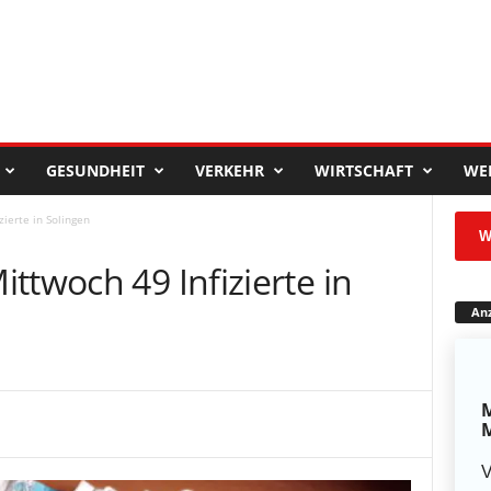
GESUNDHEIT
VERKEHR
WIRTSCHAFT
WE
ierte in Solingen
W
ttwoch 49 Infizierte in
Anz
M
M
V