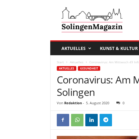
D
a
s
S
o
l
i
AKTUELLES
KUNST & KULTUR
n
g
Start
Aktuelles
Coronavirus: Am Mittwoch 49 Infiz
e
AKTUELLES
GESUNDHEIT
n
Coronavirus: Am Mi
M
a
Solingen
g
a
Von
Redaktion
-
5. August 2020
0
z
i
n