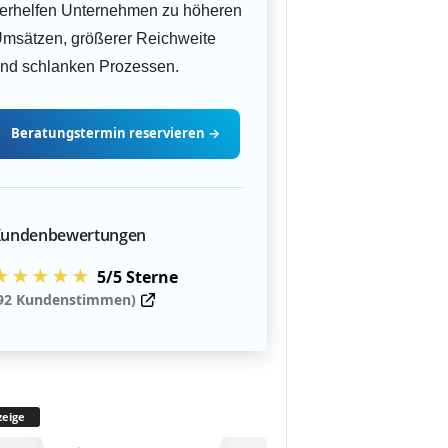
erhelfen Unternehmen zu höheren
msätzen, größerer Reichweite
nd schlanken Prozessen.
Beratungstermin
reservieren
→
undenbewertungen
★★★★★
5/5 Sterne
92 Kundenstimmen)
eige