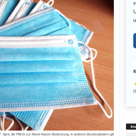
v
U
u
K
(
Anz
 April, die Pflicht zur Mund-Nasen-Bedeckung, in anderen Bundesländern gilt