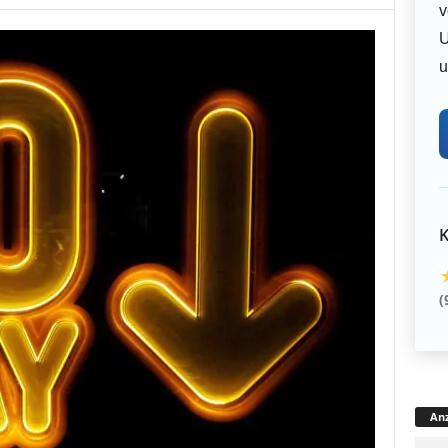
v
U
u
K
(
Anz