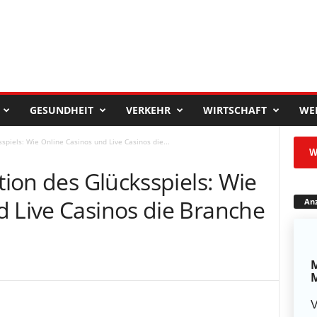
GESUNDHEIT
VERKEHR
WIRTSCHAFT
WE
sspiels: Wie Online Casinos und Live Casinos die...
W
tion des Glücksspiels: Wie
d Live Casinos die Branche
Anz
M
M
V