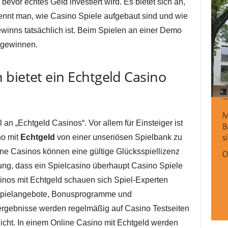
bevor echtes Geld investiert wird. Es bietet sich an,
ennt man, wie Casino Spiele aufgebaut sind und wie
winns tatsächlich ist. Beim Spielen an einer Demo
u gewinnen.
bietet ein Echtgeld Casino
 an „Echtgeld Casinos“. Vor allem für Einsteiger ist
no mit
Echtgeld
von einer unseriösen Spielbank zu
ne Casinos können eine gültige Glücksspiellizenz
ung, dass ein Spielcasino überhaupt Casino Spiele
sinos mit Echtgeld schauen sich Spiel-Experten
 Spielangebote, Bonusprogramme und
ergebnisse werden regelmäßig auf Casino Testseiten
licht. In einem Online Casino mit Echtgeld werden