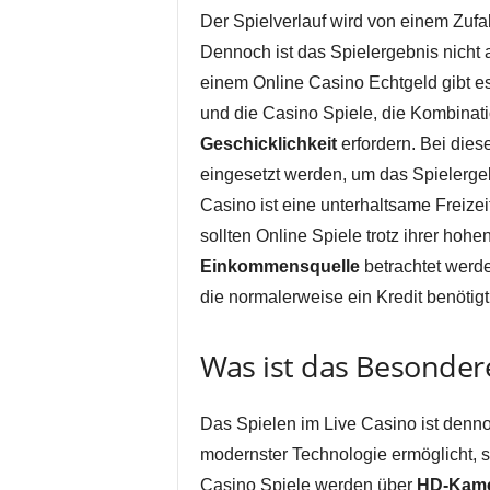
Der Spielverlauf wird von einem Zufal
Dennoch ist das Spielergebnis nicht 
einem Online Casino Echtgeld gibt es
und die Casino Spiele, die Kombinat
Geschicklichkeit
erfordern. Bei dies
eingesetzt werden, um das Spielerge
Casino ist eine unterhaltsame Freiz
sollten Online Spiele trotz ihrer hoh
Einkommensquelle
betrachtet werde
die normalerweise ein Kredit benöti
Was ist das Besondere
Das Spielen im Live Casino ist denno
modernster Technologie ermöglicht, 
Casino Spiele werden über
HD-Kam