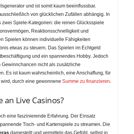
lsgenerator und ist somit kaum beeinflussbar.
ausschließlich von glücklichen Zufällen abhängig. In
 zwei Spiele-Kategorien: die reinen Glücksspiele
ionsvermögen, Reaktionsschnelligkeit und
en Spielen können individuelle Fähigkeiten
bnis etwas zu steuern. Das Spielen im Echtgeld
eitbeschäftigung und ein spannendes Hobby. Jedoch
en Gewinnchancen nicht als zusätzliche
n. Es ist kaum wahrscheinlich, eine Anschaffung, für
gt wird, durch eine gewonnene
Summe zu finanzieren
.
 an Live Casinos?
ch eine faszinierende Erfahrung. Der Einsatz
spannende Tisch- und Kartenspiele zu streamen. Die
eras
dargestellt und vermitteln das Gefühl, selbst in