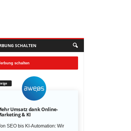
RBUNG SCHALTEN
erbung schalten
eige
ehr Umsatz dank Online-
arketing & KI
on SEO bis KI-Automation: Wir