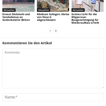
Aktuelles
Aktuelles
Aktuelles
Erneut Diebstahl und
Klinikum Solingen: Abriss
Grünes Licht für die
Vandalismus an
von Haus G
Wipperaue:
Gedenkstätte Birken
abgeschlossen
Baugenehmigung für
Wiederaufbau erteilt
Kommentieren Sie den Artikel