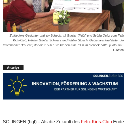
Zufriedene Gesichter und ein Scheck: v.li Gunter "Felix" und Sybilla Opitz vom Felix
Kids-Club, Initiator Günter Schwarz und Walter Stosch, Gebietsverkaufsleiter der
Krombacher Brauerei, der die 2.500 Euro für den Kids-Club im Gepäck hatte. (Foto: © B.
Glumm)
Anzeige
SOLINGEN (bgl) – Als die Zukunft des
Felix Kids-Club
Ende