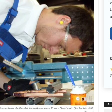
v
U
u
K
(
Anz
onzerthaus die Berufsinformationsmesse Forum:Beruf statt. (Archivfoto: © B.