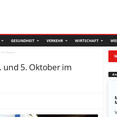
GESUNDHEIT
VERKEHR
WIRTSCHAFT
WE
r im Theater
W
 und 5. Oktober im
Anz
M
M
V