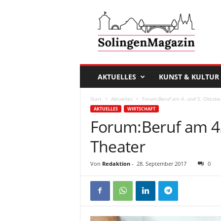
D
a
s
S
o
l
i
AKTUELLES
KUNST & KULTUR
n
g
Start
Aktuelles
Forum:Beruf am 4. und 5. Oktobe
e
AKTUELLES
WIRTSCHAFT
n
Forum:Beruf am 4.
M
a
Theater
g
a
Von
Redaktion
-
28. September 2017
0
z
i
n