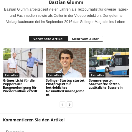
Bastian Glumm
Bastian Glumm arbeitet seit vielen Jahren als Textjournalist für diverse Tages-
und Fachmedien sowie als Cutter in der Videoproduktion. Der gelernte
Verlagskaufmann rief im September 2016 das SolingenMagazin ins Leben.
Verwandte Artikel
Mehr vom Autor
Aktuelles
Aktuelles
Aktuelles
Grünes Licht für die
Solinger Startup startet
Sommerparty:
Wipperaue:
Pilotprojekt für
Stadtwerke setzen
Baugenehmigung für
betriebliches
zusätzliche Busse ein
Wiederaufbau erteilt
Gesundheitsmanageme
nt
Kommentieren Sie den Artikel