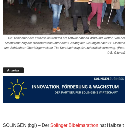
Die Teilnehmer der Prozession trotzten am Mittwochabend Wind und Wetter. Von der
Stadtkirche zog der Bibelmarathon unter dem Gesang der Gläubigen nach St. Clemens
um. Schirmherr Oberbürgermeister Tim Kurzbach trug die Lutherbibel vorneweg. (Foto:
© B. Glumm)
Anzeige
SOLINGEN (bgl) – Der
Solinger Bibelmarathon
hat Halbzeit