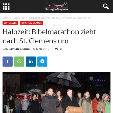
Start
Aktuelles
Halbzeit: Bibelmarathon zieht nach St. Clemens um
AKTUELLES
KIRCHE & GLAUBE
Halbzeit: Bibelmarathon zieht
nach St. Clemens um
Von
Bastian Glumm
-
8. März 2017
0