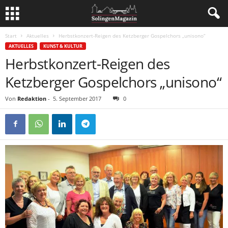
Start
Aktuelles
Herbstkonzert-Reigen des Ketzberger Gospelchors „unisono“
AKTUELLES
KUNST & KULTUR
Herbstkonzert-Reigen des
Ketzberger Gospelchors „unisono“
Von
Redaktion
-
5. September 2017
0