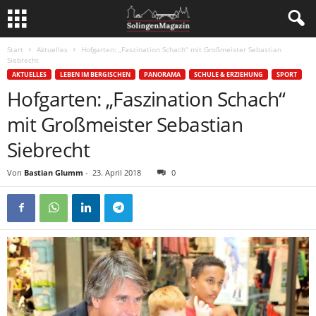
Start
Aktuelles
Hofgarten: „Faszination Schach“ mit Großmeister Sebastian
Siebrecht
AKTUELLES
LEBEN IM BERGISCHEN
PANORAMA
SCHULE & ERZIEHUNG
SPORT
Hofgarten: „Faszination Schach“
mit Großmeister Sebastian
Siebrecht
Von
Bastian Glumm
-
23. April 2018
0