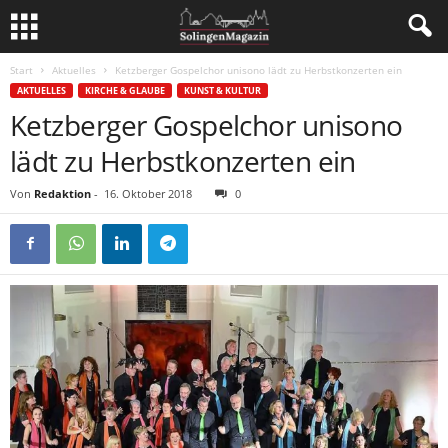
Start
Aktuelles
Ketzberger Gospelchor unisono lädt zu Herbstkonzerten ein
AKTUELLES
KIRCHE & GLAUBE
KUNST & KULTUR
Ketzberger Gospelchor unisono
lädt zu Herbstkonzerten ein
Von
Redaktion
-
16. Oktober 2018
0