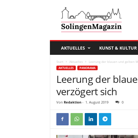
D
a
s
S
o
l
i
AKTUELLES
KUNST & KULTUR
n
g
Start
Aktuelles
Leerung der blauen und gelben M
e
AKTUELLES
PANORAMA
n
Leerung der blau
M
a
verzögert sich
g
a
Von
Redaktion
-
1. August 2019
0
z
i
n