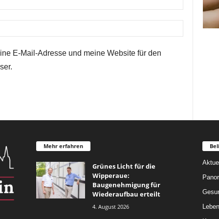
ne E-Mail-Adresse und meine Website für den
ser.
Mehr erfahren
Bel
Aktue
Grünes Licht für die
Wipperaue:
Pano
Baugenehmigung für
Gesun
Wiederaufbau erteilt
4. August 2026
Leben