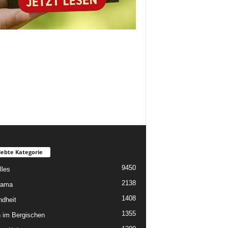
iebte Kategorie
9450
lles
2138
rama
1408
dheit
1355
 im Bergischen