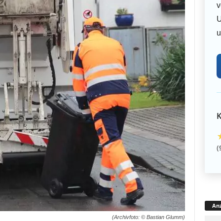
v
U
u
K
(
Anz
(Archivfoto: © Bastian Glumm)