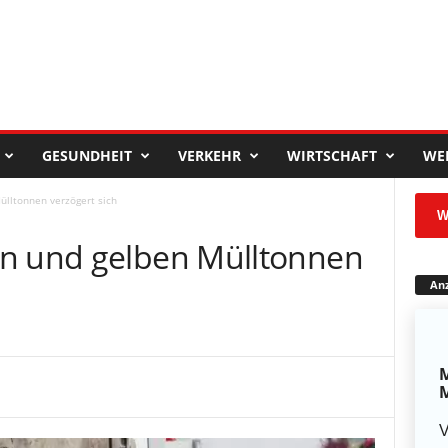
GESUNDHEIT
VERKEHR
WIRTSCHAFT
WE
ülltonnen verzögert sich
W
en und gelben Mülltonnen
Anz
M
M
V