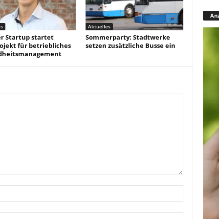
Anz
es
Aktuelles
r Startup startet
Sommerparty: Stadtwerke
ojekt für betriebliches
setzen zusätzliche Busse ein
dheitsmanagement