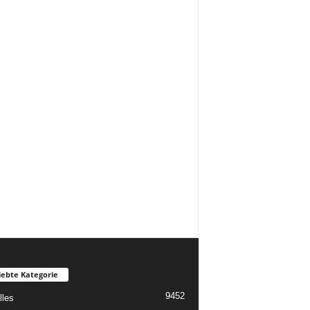
iebte Kategorie
9452
lles