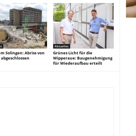
es
Aktuelles
um Solingen: Abriss von
Grünes Licht für die
 abgeschlossen
Wipperaue: Baugenehmigung
für Wiederaufbau erteilt