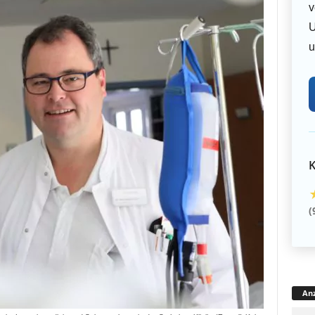
v
U
u
K
(
Anz