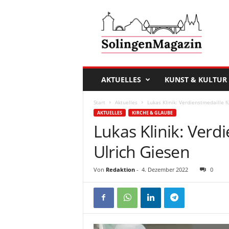
D
a
s
S
o
l
i
AKTUELLES
KUNST & KULTUR
n
g
Start
Aktuelles
Lukas Klinik: Verdienstmedaille f
e
AKTUELLES
KIRCHE & GLAUBE
n
Lukas Klinik: Verd
M
a
Ulrich Giesen
g
a
Von
Redaktion
-
4. Dezember 2022
0
z
i
n