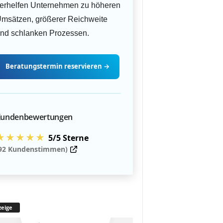
erhelfen Unternehmen zu höheren
msätzen, größerer Reichweite
nd schlanken Prozessen.
Beratungstermin
reservieren
→
undenbewertungen
★★★★★
5/5 Sterne
92 Kundenstimmen)
eige