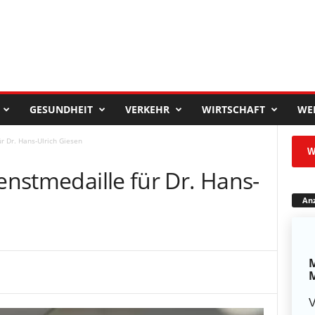
GESUNDHEIT
VERKEHR
WIRTSCHAFT
WE
ür Dr. Hans-Ulrich Giesen
W
ienstmedaille für Dr. Hans-
Anz
M
M
V