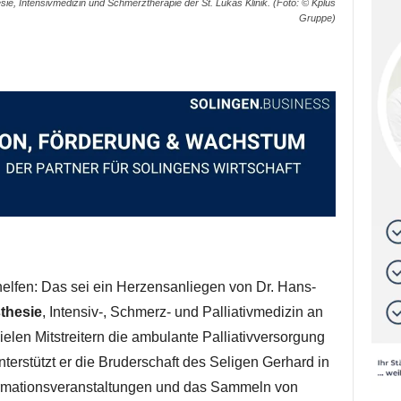
sie, Intensivmedizin und Schmerztherapie der St. Lukas Klinik. (Foto: © Kplus
Gruppe)
fen: Das sei ein Herzensanliegen von Dr. Hans-
thesie
, Intensiv-, Schmerz- und Palliativmedizin an
vielen Mitstreitern die ambulante Palliativversorgung
unterstützt er die Bruderschaft des Seligen Gerhard in
formationsveranstaltungen und das Sammeln von