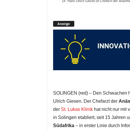
Dr. Hans-Ulrich Giesen ist Chefarzt der Anästhe
Anzeige
SOLINGEN (red) – Den Schwachen hel
Ulrich Giesen. Der Chefarzt der
Anäs
der
St. Lukas Klinik
hat nicht nur mit 
in Solingen etabliert, seit 15 Jahren 
Südafrika
– in erster Linie durch In