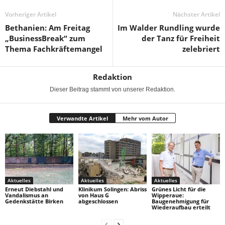
Vorheriger Artikel
Nächster Artikel
Bethanien: Am Freitag
Im Walder Rundling wurde
„BusinessBreak“ zum
der Tanz für Freiheit
Thema Fachkräftemangel
zelebriert
Redaktion
Dieser Beitrag stammt von unserer Redaktion.
Verwandte Artikel
Mehr vom Autor
Aktuelles
Aktuelles
Aktuelles
Erneut Diebstahl und
Klinikum Solingen: Abriss
Grünes Licht für die
Vandalismus an
von Haus G
Wipperaue:
Gedenkstätte Birken
abgeschlossen
Baugenehmigung für
Wiederaufbau erteilt