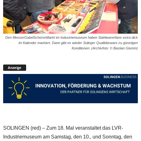
Den MesserGabelScherenMarkt im Industriemuseum haben Stahlwarenfans extra dick
im Kalender markiert. Dann gibt es wieder Solinger Qualitätsware zu günstigen
Konditionen. (Archivfoto: © Bastian Glumm)
Anzeige
SOLINGEN (red) – Zum 18. Mal veranstaltet das LVR-
Industriemuseum am Samstag, den 10., und Sonntag, den