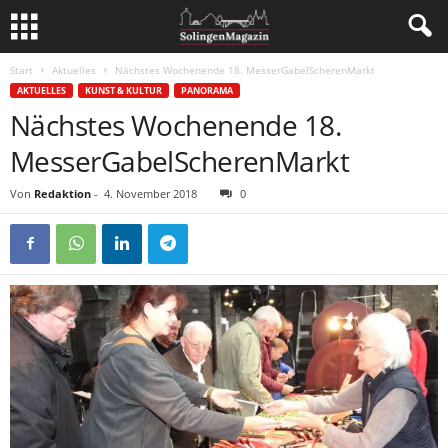
Start
Aktuelles
Nächstes Wochenende 18. MesserGabelScherenMarkt
AKTUELLES
KUNST & KULTUR
PANORAMA
Nächstes Wochenende 18.
MesserGabelScherenMarkt
Von
Redaktion
-
4. November 2018
0