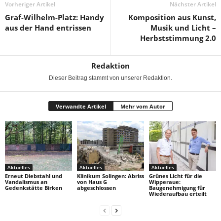
Vorheriger Artikel
Nächster Artikel
Graf-Wilhelm-Platz: Handy
Komposition aus Kunst,
aus der Hand entrissen
Musik und Licht –
Herbststimmung 2.0
Redaktion
Dieser Beitrag stammt von unserer Redaktion.
Verwandte Artikel
Mehr vom Autor
Aktuelles
Aktuelles
Aktuelles
Erneut Diebstahl und
Klinikum Solingen: Abriss
Grünes Licht für die
Vandalismus an
von Haus G
Wipperaue:
Gedenkstätte Birken
abgeschlossen
Baugenehmigung für
Wiederaufbau erteilt